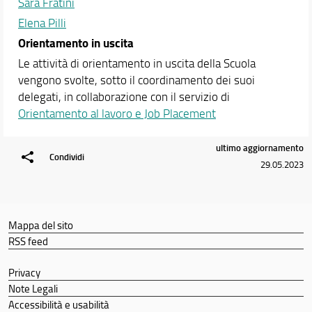
Mobilità internazionale
Sara Fratini
Elena Pilli
Docenti
Orientamento in uscita
Orario e calendari
Le attività di orientamento in uscita della Scuola
vengono svolte, sotto il coordinamento dei suoi
delegati, in collaborazione con il servizio di
Orientamento al lavoro e Job Placement
ultimo aggiornamento
Condividi
29.05.2023
Mappa del sito
RSS feed
Privacy
Note Legali
Accessibilità e usabilità