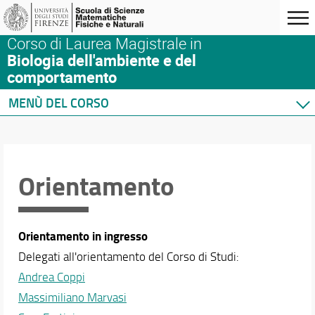
Corso di Laurea Magistrale in
Biologia dell'ambiente e del
comportamento
MENÙ DEL CORSO
Home
Corso di studio
Didattica
Orientamento
Insegnamenti
Verbali comitato per la didattica
Scansione temporale corsi
Orientamento in ingresso
Piani di studio
Delegati all'orientamento del Corso di Studi:
Tirocinio
Andrea Coppi
Conoscenza di altre lingue
Massimiliano Marvasi
Orientamento