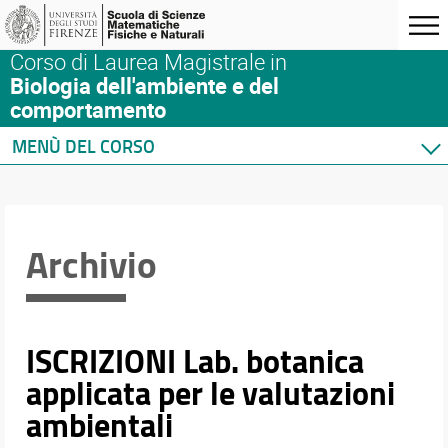
Corso di Laurea Magistrale in
Biologia dell'ambiente e del
comportamento
MENÙ DEL CORSO
Home
Corso di studio
Didattica
Archivio
Docenti
Orario e calendari
ISCRIZIONI Lab. botanica
applicata per le valutazioni
ambientali